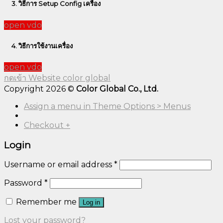
3. วิธีการ Setup Config เครื่อง
open vdo
4. วิธีการใช้งานเครื่อง
open vdo
กดเข้า Website color global
Copyright 2026 ©
Color Global Co., Ltd.
Assign a menu in Theme Options > Menus
Checkout
+
Login
Username or email address
*
Password
*
Remember me
Log in
Lost your password?